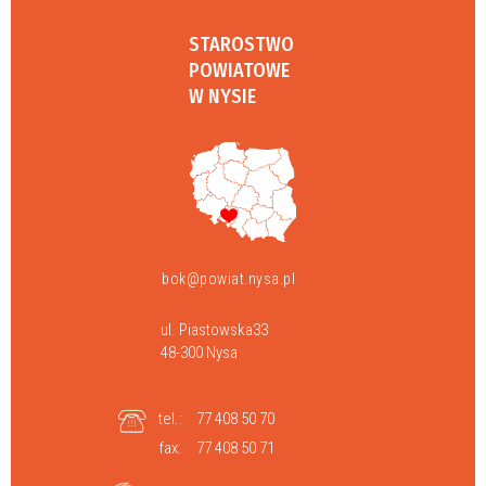
STAROSTWO
POWIATOWE
W NYSIE
bok@powiat.nysa.pl
ul. Piastowska33
48-300 Nysa
tel.:
77 408 50 70
fax:
77 408 50 71