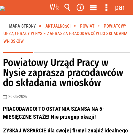
Włącz
panel
powiadomienia
Wyszukiwarka
Narzędzia
Menu
Menu
główne
szczegóło
MAPA STRONY
AKTUALNOŚCI
POWIAT
POWIATOWY
URZĄD PRACY W NYSIE ZAPRASZA PRACODAWCÓW DO SKŁADANIA
WNIOSKÓW
Powiatowy Urząd Pracy w
Nysie zaprasza pracodawców
do składania wniosków
20-05-2026
PRACODAWCO! TO OSTATNIA SZANSA NA 5-
MIESIĘCZNE STAŻE! Nie przegap okazji!
ZYSKAJ WSPARCIE dla swojej firmy i znajdź idealnego