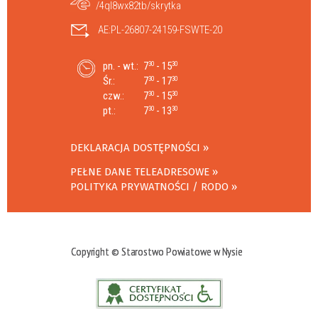
/4ql8wx82tb/skrytka
AE:PL-26807-24159-FSWTE-20
pn. - wt.:
7
- 15
30
30
Śr.:
7
- 17
30
30
czw.:
7
- 15
30
30
pt.:
7
- 13
30
30
DEKLARACJA DOSTĘPNOŚCI
PEŁNE DANE TELEADRESOWE
POLITYKA PRYWATNOŚCI / RODO
Copyright © Starostwo Powiatowe w Nysie