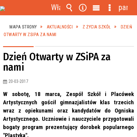
Włącz
panel
powiadomienia
Wyszukiwarka
Narzędzia
Menu
Menu
główne
szczegóło
MAPA STRONY
AKTUALNOŚCI
Z ŻYCIA SZKÓŁ
DZIEŃ
OTWARTY W ZSIPA ZA NAMI
Dzień Otwarty w ZSiPA za
nami
20-03-2017
W sobotę, 18 marca, Zespół Szkół i Placówek
Artystycznych gościł gimnazjalistów klas trzecich
wraz z opiekunami oraz kandydatów do Ogniska
Artystycznego. Uczniowie i nauczyciele przygotowali
bogaty program prezentujący dorobek popularnego
"Plastyka".