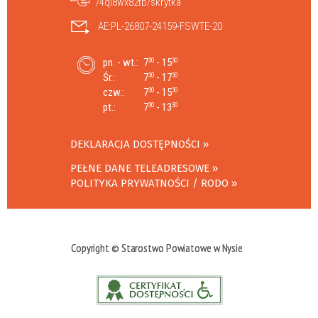
/4ql8wx82tb/skrytka
AE:PL-26807-24159-FSWTE-20
pn. - wt.:
7
- 15
30
30
Śr.:
7
- 17
30
30
czw.:
7
- 15
30
30
pt.:
7
- 13
30
30
DEKLARACJA DOSTĘPNOŚCI
PEŁNE DANE TELEADRESOWE
POLITYKA PRYWATNOŚCI / RODO
Copyright © Starostwo Powiatowe w Nysie