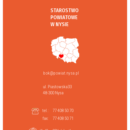
STAROSTWO
POWIATOWE
W NYSIE
bok@powiat.nysa.pl
ul. Piastowska33
48-300 Nysa
tel.:
77 408 50 70
fax:
77 408 50 71