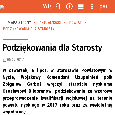
Włącz
panel
powiadomienia
Wyszukiwarka
Narzędzia
Menu
Menu
główne
szczegóło
MAPA STRONY
AKTUALNOŚCI
POWIAT
PODZIĘKOWANIA DLA STAROSTY
Podziękowania dla Starosty
06-07-2017
W czwartek, 6 lipca, w Starostwie Powiatowym w
Nysie, Wojskowy Komendant Uzupełnień ppłk
Zbigniew Garboś wręczył staroście nyskiemu
Czesławowi Biłobranowi podziękowania za wzorowe
przeprowadzenie kwalifikacji wojskowej na terenie
powiatu nyskiego w 2017 roku oraz za wieloletnią
współpracę.