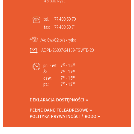
48-300 Nysa
tel.:
77 408 50 70
fax:
77 408 50 71
/4ql8wx82tb/skrytka
AE:PL-26807-24159-FSWTE-20
pn. - wt.:
7
- 15
30
30
Śr.:
7
- 17
30
30
czw.:
7
- 15
30
30
pt.:
7
- 13
30
30
DEKLARACJA DOSTĘPNOŚCI
PEŁNE DANE TELEADRESOWE
POLITYKA PRYWATNOŚCI / RODO