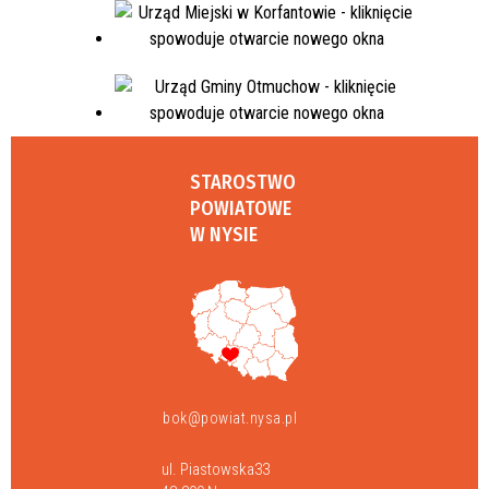
STAROSTWO
POWIATOWE
W NYSIE
bok@powiat.nysa.pl
ul. Piastowska33