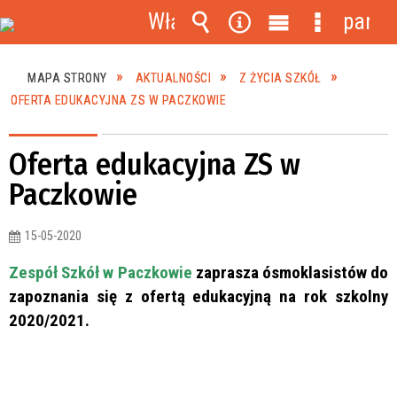
Włącz
panel
powiadomienia
Wyszukiwarka
Narzędzia
Menu
Menu
główne
szczegóło
MAPA STRONY
AKTUALNOŚCI
Z ŻYCIA SZKÓŁ
OFERTA EDUKACYJNA ZS W PACZKOWIE
Oferta edukacyjna ZS w
Paczkowie
15-05-2020
Zespół Szkół w Paczkowie
zaprasza ósmoklasistów do
zapoznania się z ofertą edukacyjną na rok szkolny
2020/2021.