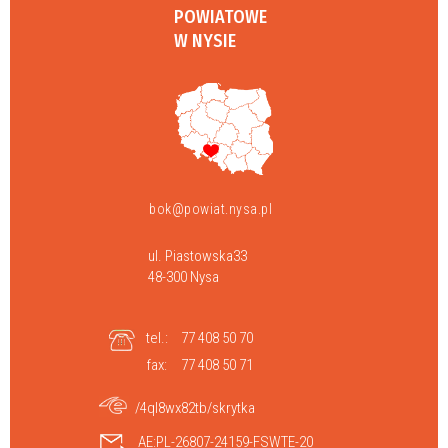
POWIATOWE
W NYSIE
bok@powiat.nysa.pl
ul. Piastowska33
48-300 Nysa
tel.:
77 408 50 70
fax:
77 408 50 71
/4ql8wx82tb/skrytka
AE:PL-26807-24159-FSWTE-20