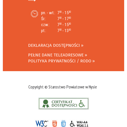
pn. - wt.:
7
- 15
30
30
Śr.:
7
- 17
30
30
czw.:
7
- 15
30
30
pt.:
7
- 13
30
30
DEKLARACJA DOSTĘPNOŚCI
PEŁNE DANE TELEADRESOWE
POLITYKA PRYWATNOŚCI / RODO
Copyright © Starostwo Powiatowe w Nysie