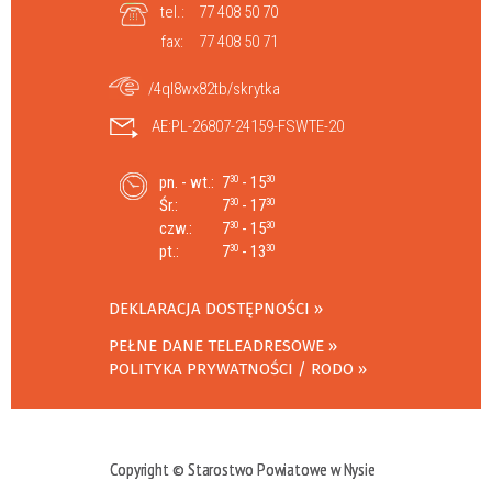
tel.:
77 408 50 70
fax:
77 408 50 71
/4ql8wx82tb/skrytka
AE:PL-26807-24159-FSWTE-20
pn. - wt.:
7
- 15
30
30
Śr.:
7
- 17
30
30
czw.:
7
- 15
30
30
pt.:
7
- 13
30
30
DEKLARACJA DOSTĘPNOŚCI
PEŁNE DANE TELEADRESOWE
POLITYKA PRYWATNOŚCI / RODO
Copyright © Starostwo Powiatowe w Nysie