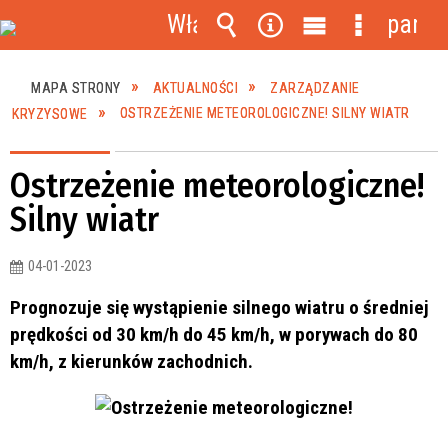
Włącz
panel
powiadomienia
Wyszukiwarka
Narzędzia
Menu
Menu
główne
szczegóło
MAPA STRONY
AKTUALNOŚCI
ZARZĄDZANIE
KRYZYSOWE
OSTRZEŻENIE METEOROLOGICZNE! SILNY WIATR
Ostrzeżenie meteorologiczne!
Silny wiatr
04-01-2023
Prognozuje się wystąpienie silnego wiatru o średniej
prędkości od 30 km/h do 45 km/h, w porywach do 80
km/h, z kierunków zachodnich.